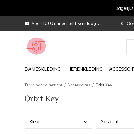
Dagelijk
Voor 10.00 uur besteld, vandaag verstuurd
Ook 
DAMESKLEDING
HERENKLEDING
ACCESSOI
Terug naar overzicht
Accessoires
Orbit Key
Orbit Key
Kleu
r
Gesl
acht