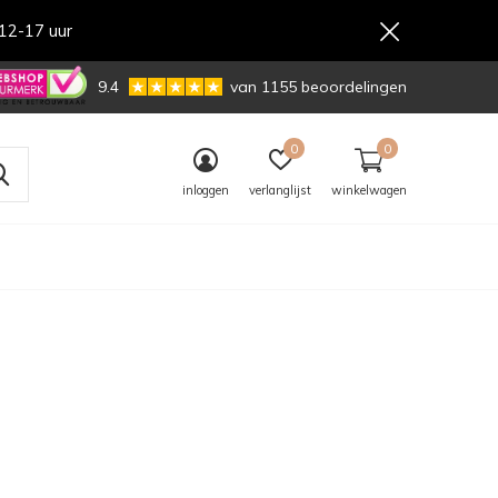
12-17 uur
,-
9.4
van 1155 beoordelingen
0
0
inloggen
verlanglijst
winkelwagen