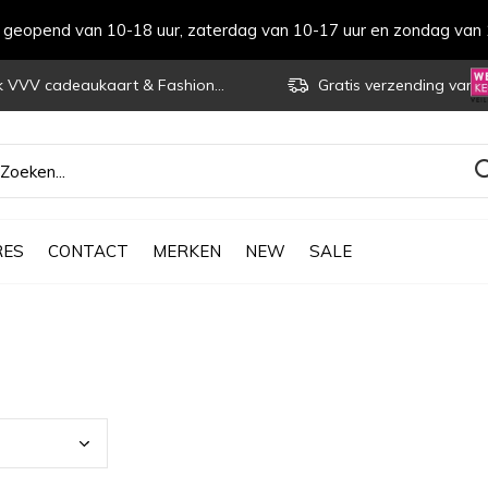
s geopend van 10-18 uur, zaterdag van 10-17 uur en zondag van 
VVV cadeaukaart & Fashioncheque
Gratis verzending vanaf € 70
RES
CONTACT
MERKEN
NEW
SALE