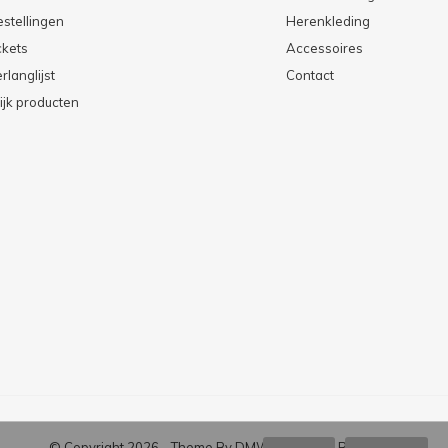
estellingen
Herenkleding
ckets
Accessoires
rlanglijst
Contact
ijk producten
© Copyright
2026
- Theme By
DMWS
x
Plus+
-
RSS-feed