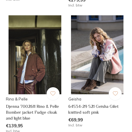
Incl. btw
Rino & Pelle
Geisha
Djenna 7002611 Rino & Pelle
64534-29 521 Geisha Gilet
Bomber jacket Fudge cloak
knitted soft pink
and light blue
€69,99
€139,95
Incl. btw
Incl. btw