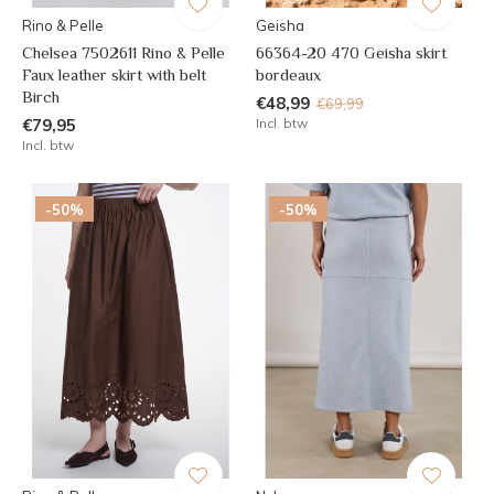
Rino & Pelle
Geisha
Chelsea 7502611 Rino & Pelle
66364-20 470 Geisha skirt
Faux leather skirt with belt
bordeaux
Birch
€48,99
€69,99
€79,95
Incl. btw
Incl. btw
-50%
-50%