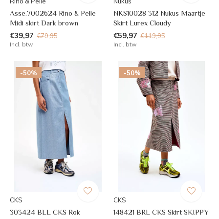
Rino & Pelle
Nukus
Asse.7002624 Rino & Pelle
NKS10028 312 Nukus Maartje
Midi skirt Dark brown
Skirt Lurex Cloudy
€39,97
€59,97
€79,95
€119,95
Incl. btw
Incl. btw
-50%
-50%
CKS
CKS
303424 BLL CKS Rok
148421 BRL CKS Skirt SKIPPY