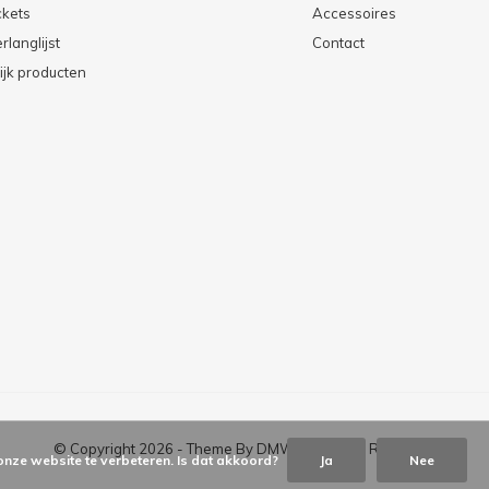
ckets
Accessoires
rlanglijst
Contact
ijk producten
© Copyright
2026
- Theme By
DMWS
x
Plus+
-
RSS-feed
onze website te verbeteren. Is dat akkoord?
Ja
Nee