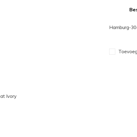
Bes
Hamburg-304
Toevoege
t Ivory