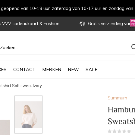
s geopend van 10-18 uur, zaterdag van 10-17 uur en zondag van 
VVV cadeaukaart & Fashioncheque
Gratis verzending vanaf € 70
RES
CONTACT
MERKEN
NEW
SALE
irt Soft sweat Ivory
Summum
Hambur
Sweatsh
(