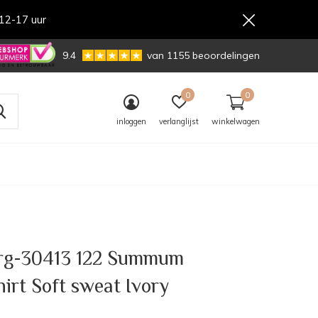
12-17 uur
,-
9.4
van 1155 beoordelingen
0
0
inloggen
verlanglijst
winkelwagen
g-30413 122 Summum
irt Soft sweat Ivory
0)