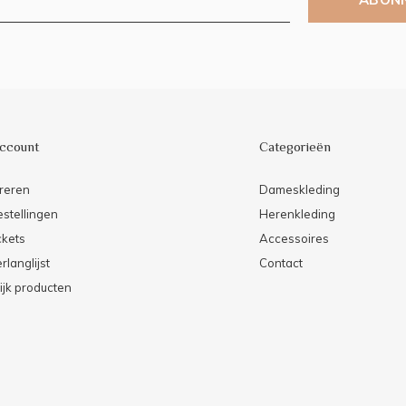
account
Categorieën
reren
Dameskleding
estellingen
Herenkleding
ckets
Accessoires
rlanglijst
Contact
ijk producten