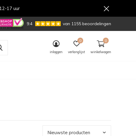
12-17 uur
,-
9.4
van 1155 beoordelingen
0
0
inloggen
verlanglijst
winkelwagen