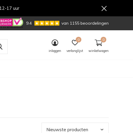
12-17 uur
,-
9.4
van 1155 beoordelingen
0
0
inloggen
verlanglijst
winkelwagen