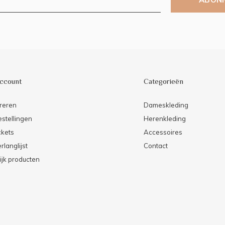
account
Categorieën
reren
Dameskleding
estellingen
Herenkleding
ckets
Accessoires
rlanglijst
Contact
ijk producten