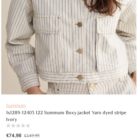
Summum
1s1289-12403 122 Summum Boxy jacket Yarn dyed stripe
Ivory
(0)
€74,98
€149,95