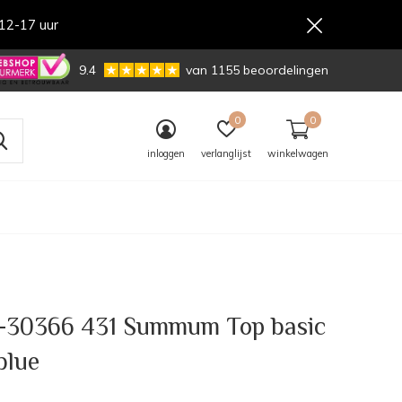
12-17 uur
,-
9.4
van 1155 beoordelingen
0
0
inloggen
verlanglijst
winkelwagen
-30366 431 Summum Top basic
blue
0)