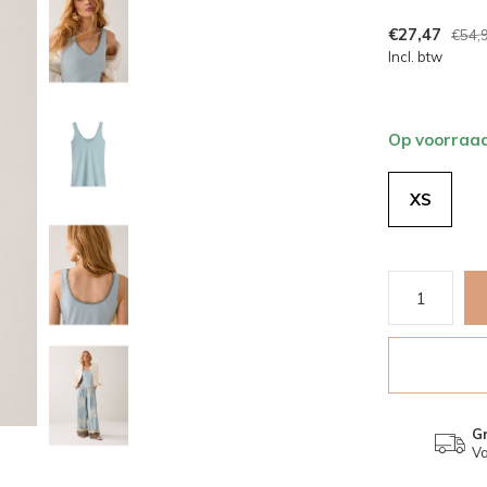
€27,47
€54,
Incl. btw
Op voorraa
XS
Gr
Va