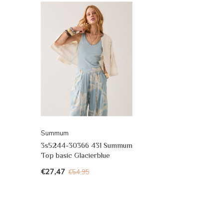
Summum
3s5244-30366 431 Summum
Top basic Glacierblue
€27,47
€54,95