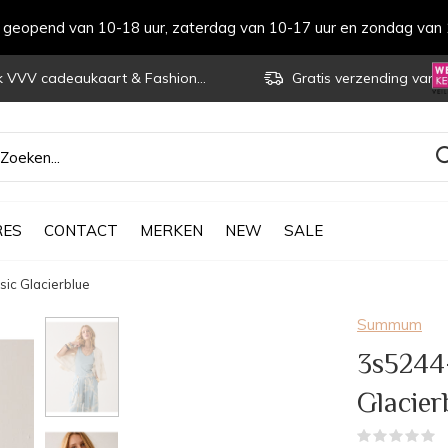
s geopend van 10-18 uur, zaterdag van 10-17 uur en zondag van 
VVV cadeaukaart & Fashioncheque
Gratis verzending vanaf € 70
RES
CONTACT
MERKEN
NEW
SALE
c Glacierblue
Summum
3s5244
Glacier
(