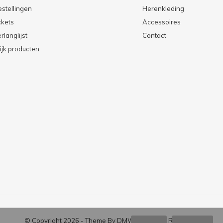
estellingen
Herenkleding
ckets
Accessoires
rlanglijst
Contact
ijk producten
© Copyright
2026
- Theme By
DMWS
x
Plus+
-
RSS-feed