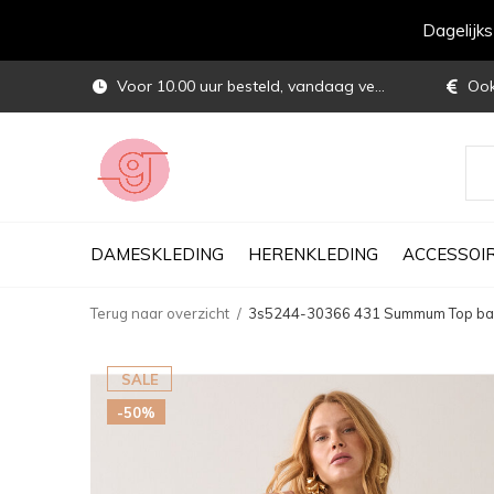
Dagelijk
Voor 10.00 uur besteld, vandaag verstuurd
Ook 
DAMESKLEDING
HERENKLEDING
ACCESSOI
Terug naar overzicht
3s5244-30366 431 Summum Top basi
SALE
-50%