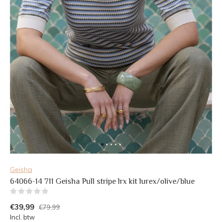
Geisha
64066-14 711 Geisha Pull stripe lrx kit lurex/olive/blue
(0)
€39,99
€79,99
Incl. btw