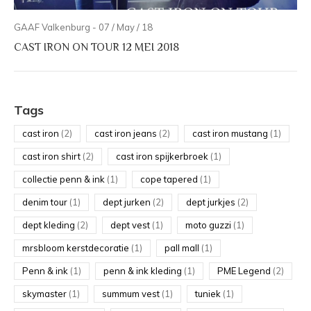
GAAF Valkenburg - 07 / May / 18
CAST IRON ON TOUR 12 MEI 2018
Tags
cast iron
(2)
cast iron jeans
(2)
cast iron mustang
(1)
cast iron shirt
(2)
cast iron spijkerbroek
(1)
collectie penn & ink
(1)
cope tapered
(1)
denim tour
(1)
dept jurken
(2)
dept jurkjes
(2)
dept kleding
(2)
dept vest
(1)
moto guzzi
(1)
mrsbloom kerstdecoratie
(1)
pall mall
(1)
Penn & ink
(1)
penn & ink kleding
(1)
PME Legend
(2)
skymaster
(1)
summum vest
(1)
tuniek
(1)