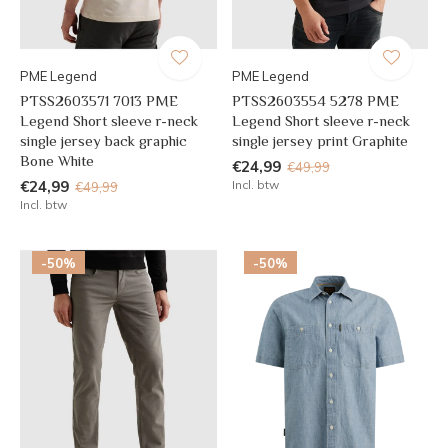
PME Legend
PME Legend
PTSS2603571 7013 PME
PTSS2603554 5278 PME
Legend Short sleeve r-neck
Legend Short sleeve r-neck
single jersey back graphic
single jersey print Graphite
Bone White
€24,99
€49,99
€24,99
Incl. btw
€49,99
Incl. btw
-50%
-50%