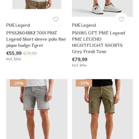
PME Legend
PME Legend
PPSS2604882 7001 PME
PSH165 GFT PME Legend
Legend Short sleeve polo fine
PME LEGEND
pique badge Egret
NIGHTFLIGHT SHORTS
Grey Fresh Tone
€55,99
€79,99
Incl. btw
€79,99
Incl. btw
-30%
-30%