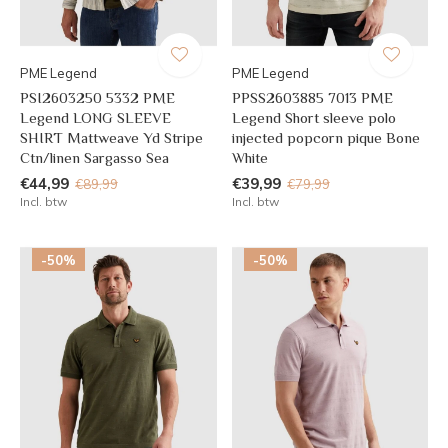
PME Legend
PME Legend
PSI2603250 5332 PME
PPSS2603885 7013 PME
Legend LONG SLEEVE
Legend Short sleeve polo
SHIRT Mattweave Yd Stripe
injected popcorn pique Bone
Ctn/linen Sargasso Sea
White
€44,99
€39,99
€89,99
€79,99
Incl. btw
Incl. btw
-50%
-50%