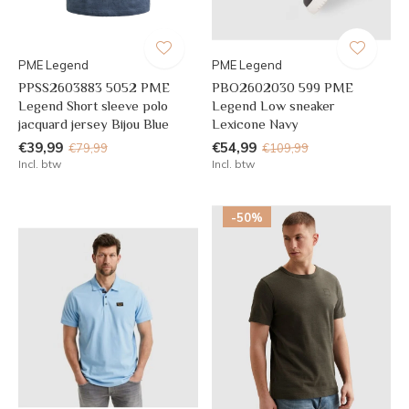
PME Legend
PME Legend
PPSS2603883 5052 PME
PBO2602030 599 PME
Legend Short sleeve polo
Legend Low sneaker
jacquard jersey Bijou Blue
Lexicone Navy
€39,99
€54,99
€79,99
€109,99
Incl. btw
Incl. btw
-50%