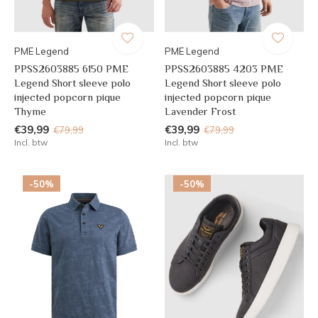
PME Legend
PME Legend
PPSS2603885 6150 PME
PPSS2603885 4203 PME
Legend Short sleeve polo
Legend Short sleeve polo
injected popcorn pique
injected popcorn pique
Thyme
Lavender Frost
€39,99
€39,99
€79,99
€79,99
Incl. btw
Incl. btw
-50%
-50%