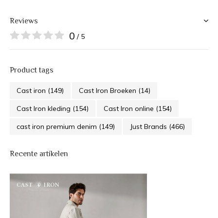
Reviews
0
/ 5
Product tags
Cast iron
(149)
Cast Iron Broeken
(14)
Cast Iron kleding
(154)
Cast Iron online
(154)
cast iron premium denim
(149)
Just Brands
(466)
Recente artikelen