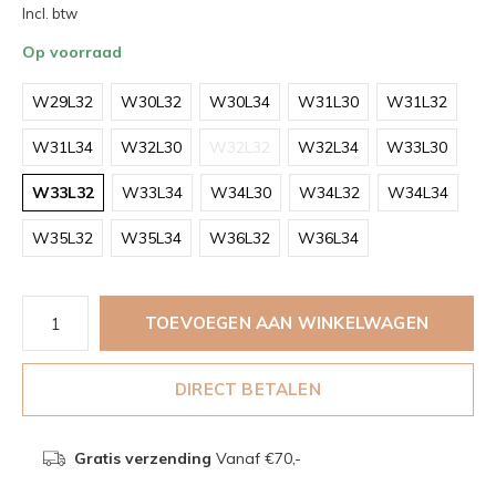
Incl. btw
Op voorraad
W29L32
W30L32
W30L34
W31L30
W31L32
W31L34
W32L30
W32L32
W32L34
W33L30
W33L32
W33L34
W34L30
W34L32
W34L34
W35L32
W35L34
W36L32
W36L34
TOEVOEGEN AAN WINKELWAGEN
DIRECT BETALEN
Gratis verzending
Vanaf €70,-