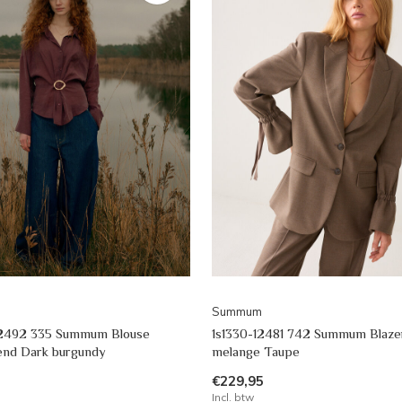
Summum
2492 335 Summum Blouse
1s1330-12481 742 Summum Blazer
lend Dark burgundy
melange Taupe
€229,95
Incl. btw