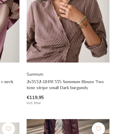
Summum
v neck
2s3532-12491 335 Summum Blouse Two
tone stripe small Dark burgundy
€119,95
Incl. btw