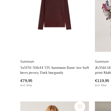
Summum
Summum
3s5170-30644 335 Summum Basic tee Soft
2s3561-1
lurex jersey Dark burgundy
print Mult
€79,95
€119,95
Incl. btw
Incl. btw