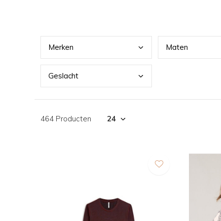
Merk
en
Mate
n
Gesl
acht
464 Producten