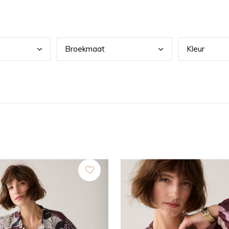
Broe
kmaat
Kleu
r