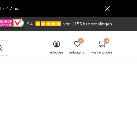
12-17 uur
,-
9.4
van 1155 beoordelingen
0
0
inloggen
verlanglijst
winkelwagen