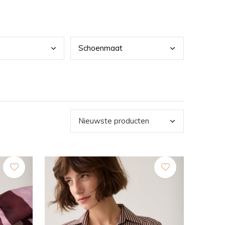
Scho
enmaat