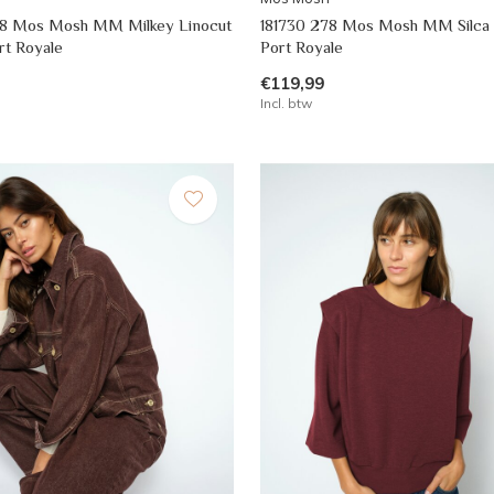
78 Mos Mosh MM Milkey Linocut
181730 278 Mos Mosh MM Silca L
rt Royale
Port Royale
€119,99
Incl. btw