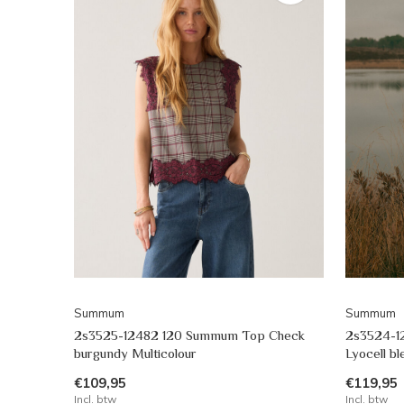
Summum
Summum
2s3525-12482 120 Summum Top Check
2s3524-1
burgundy Multicolour
Lyocell b
€109,95
€119,95
Incl. btw
Incl. btw