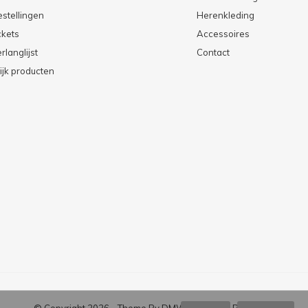
estellingen
Herenkleding
ckets
Accessoires
rlanglijst
Contact
ijk producten