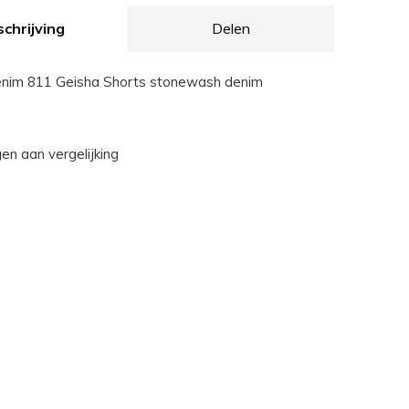
chrijving
Delen
im 811 Geisha Shorts stonewash denim
n aan vergelijking