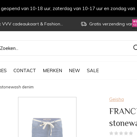
s geopend van 10-18 uur, zaterdag van 10-17 uur en zondag van 
VVV cadeaukaart & Fashioncheque
Gratis verzending vanaf € 70
RES
CONTACT
MERKEN
NEW
SALE
 stonewash denim
Geisha
FRANCE
stonew
(