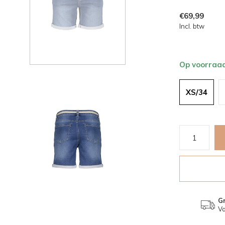
€69,99
Incl. btw
Op voorraa
XS/34
Gr
Va