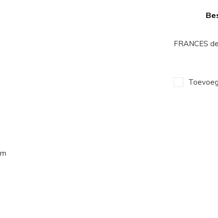
Bes
FRANCES den
Toevoege
im