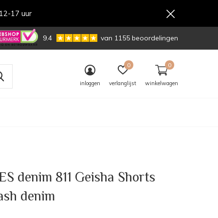
12-17 uur
,-
9.4
van 1155 beoordelingen
0
0
inloggen
verlanglijst
winkelwagen
S denim 811 Geisha Shorts
ash denim
0)