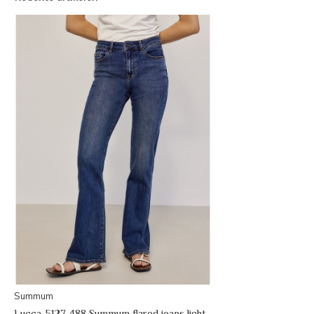
Summum
Lucca-5127 488 Summum flared jeans light