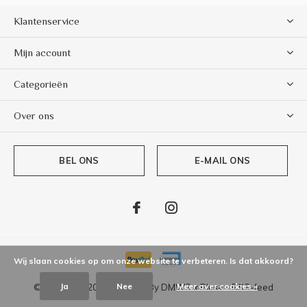
Klantenservice
Mijn account
Categorieën
Over ons
BEL ONS
E-MAIL ONS
Wij slaan cookies op om onze website te verbeteren. Is dat akkoord?
Ja
Nee
Meer over cookies »
© Copyright
2026
- Theme By
DMWS
x
Plus+
-
RSS-feed