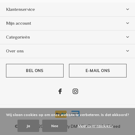
Klantenservice
Mijn account
Categorieën
Over ons
BEL ONS
E-MAIL ONS
Wij slaan cookies op om onze website te verbeteren. Is dat akkoord?
Ja
Nee
Meer over cookies »
© Copyright
2026
- Theme By
DMWS
x
Plus+
-
RSS-feed