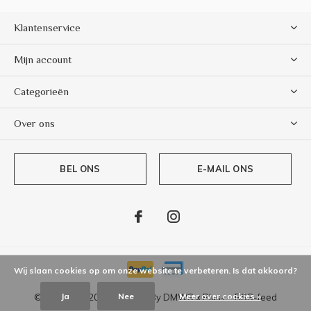
Klantenservice
Mijn account
Categorieën
Over ons
BEL ONS
E-MAIL ONS
Wij slaan cookies op om onze website te verbeteren. Is dat akkoord?
Ja
Nee
Meer over cookies »
© Copyright
2026
- Theme By
DMWS
x
Plus+
-
RSS-feed