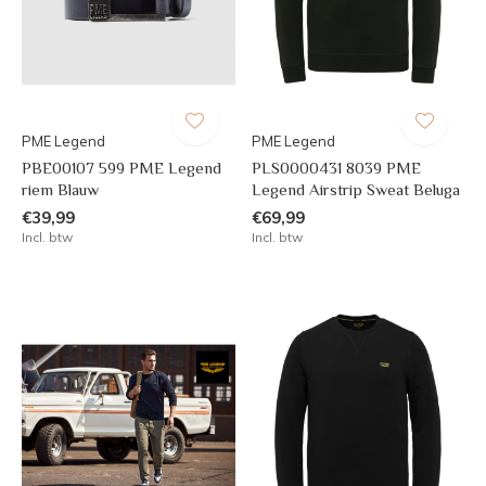
PME Legend
PME Legend
PBE00107 599 PME Legend
PLS0000431 8039 PME
riem Blauw
Legend Airstrip Sweat Beluga
€39,99
€69,99
Incl. btw
Incl. btw