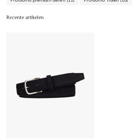
Profuomo premium denim
(11)
Profuomo Truien
(10)
Recente artikelen