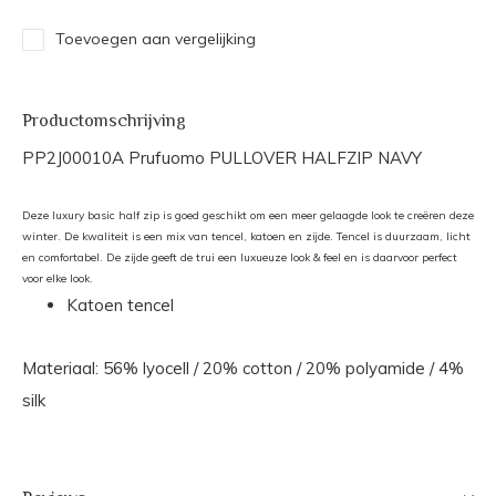
Toevoegen aan vergelijking
Productomschrijving
PP2J00010A Prufuomo PULLOVER HALFZIP NAVY
Deze luxury basic half zip is goed geschikt om een ​meer gelaagde look te creëren deze
winter. De kwaliteit is een mix van tencel, katoen en zijde. Tencel is duurzaam, licht
en comfortabel. De zijde geeft de trui een luxueuze look & feel en is daarvoor perfect
voor elke look.
Katoen tencel
Materiaal: 56% lyocell / 20% cotton / 20% polyamide / 4%
silk