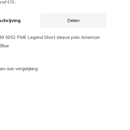
naf €70,-
chrijving
Delen
 5052 PME Legend Short sleeve polo American
 Blue
n aan vergelijking