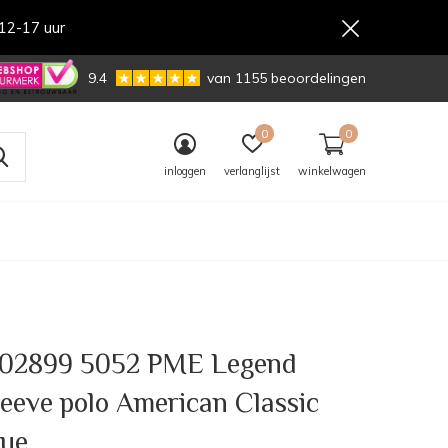
12-17 uur
,-
9.4
van 1155 beoordelingen
0
0
inloggen
verlanglijst
winkelwagen
02899 5052 PME Legend
leeve polo American Classic
lue