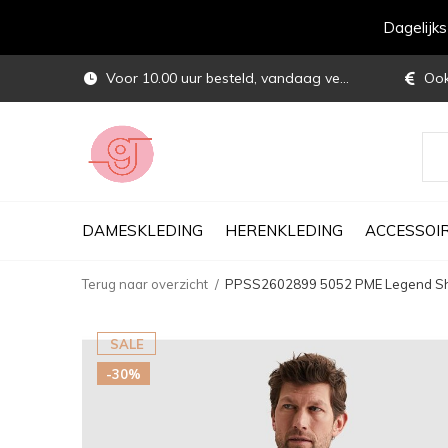
Dagelijk
Voor 10.00 uur besteld, vandaag verstuurd
Ook 
DAMESKLEDING
HERENKLEDING
ACCESSOI
Terug naar overzicht
PPSS2602899 5052 PME Legend Short
SALE
-30%