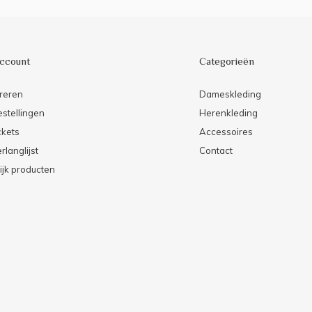
account
Categorieën
reren
Dameskleding
estellingen
Herenkleding
ckets
Accessoires
rlanglijst
Contact
ijk producten