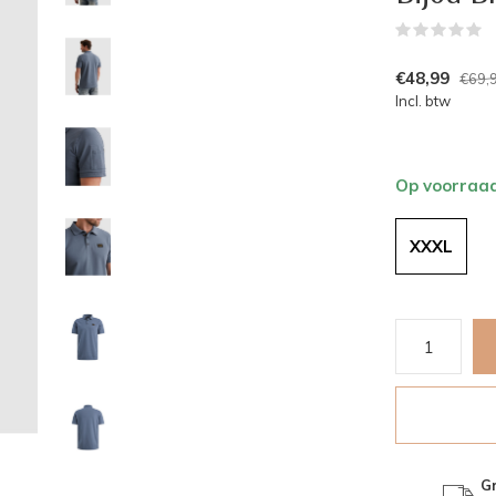
(
€48,99
€69,
Incl. btw
Op voorraa
XXXL
Gr