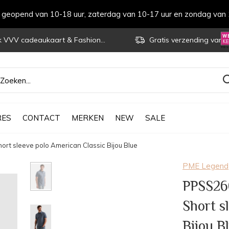
s geopend van 10-18 uur, zaterdag van 10-17 uur en zondag van 
VVV cadeaukaart & Fashioncheque
Gratis verzending vanaf € 70
RES
CONTACT
MERKEN
NEW
SALE
 sleeve polo American Classic Bijou Blue
PME Legend
PPSS26
Short s
Bijou B