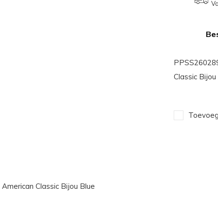
Va
Bes
PPSS2602899
Classic Bijou
Toevoege
merican Classic Bijou Blue