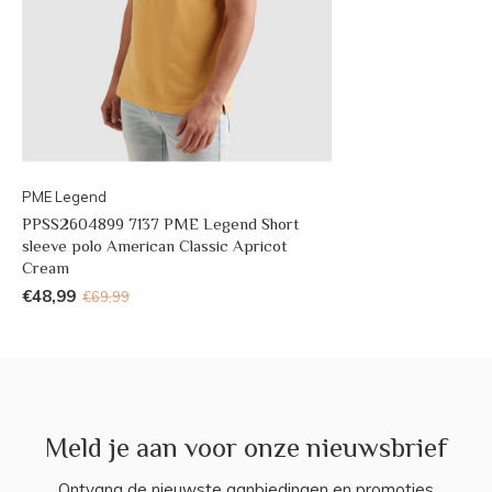
PME Legend
PPSS2604899 7137 PME Legend Short
sleeve polo American Classic Apricot
Cream
€48,99
€69,99
Meld je aan voor onze nieuwsbrief
Ontvang de nieuwste aanbiedingen en promoties