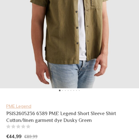
PME Legend
PSIS2605236 6389 PME Legend Short Sleeve Shirt
Cotton/linen garment dye Dusky Green
(0)
€44,99
€89,99