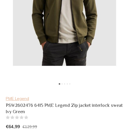
PME Legend
PSW2602476 6415 PME Legend Zip jacket interlock sweat
Ivy Green
(0)
€64,99
€129,99