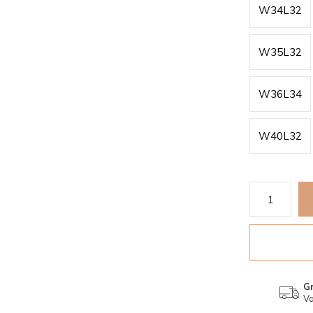
W34L32
W35L32
W36L34
W40L32
Gr
Va