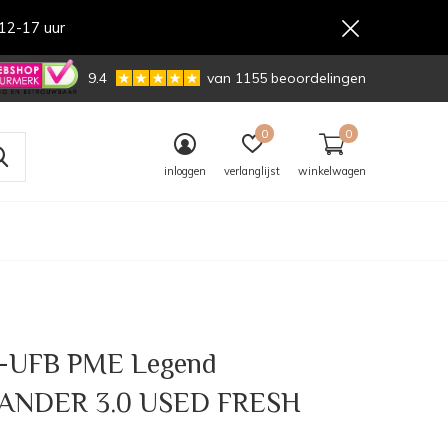
12-17 uur
,-
9.4
van 1155 beoordelingen
0
0
inloggen
verlanglijst
winkelwagen
-UFB PME Legend
NDER 3.0 USED FRESH