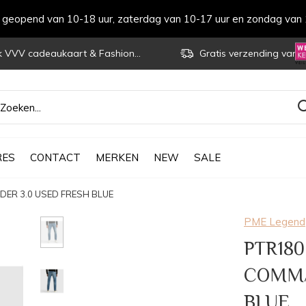
s geopend van 10-18 uur, zaterdag van 10-17 uur en zondag van 
VVV cadeaukaart & Fashioncheque
Gratis verzending vanaf € 70
RES
CONTACT
MERKEN
NEW
SALE
ER 3.0 USED FRESH BLUE
PME Legend
PTR180
COMMA
BLUE