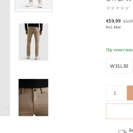
(
€59,99
€119
Incl. btw
Op voorraa
W31L30
Gr