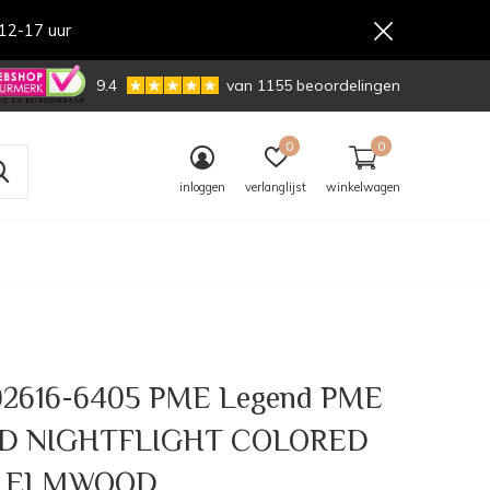
12-17 uur
,-
9.4
van 1155 beoordelingen
0
0
inloggen
verlanglijst
winkelwagen
2616-6405 PME Legend PME
D NIGHTFLIGHT COLORED
 ELMWOOD