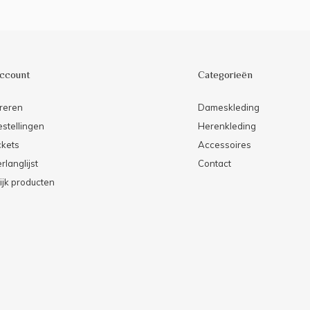
account
Categorieën
reren
Dameskleding
estellingen
Herenkleding
ckets
Accessoires
rlanglijst
Contact
ijk producten