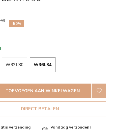
0)
,99
-50%
d
W32L30
W36L34
TOEVOEGEN AAN WINKELWAGEN
DIRECT BETALEN
atis verzending
Vandaag verzonden?