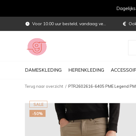
Dagelijk
Voor 10.00 uur besteld, vandaag verstuurd
Ook 
DAMESKLEDING
HERENKLEDING
ACCESSOI
Terug naar overzicht
PTR2602616-6405 PME Legend P
SALE
-50%