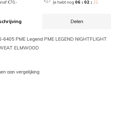
naf €70,-
Je hebt nog
06 : 02 :
21
chrijving
Delen
-6405 PME Legend PME LEGEND NIGHTFLIGHT
SWEAT ELMWOOD
n aan vergelijking