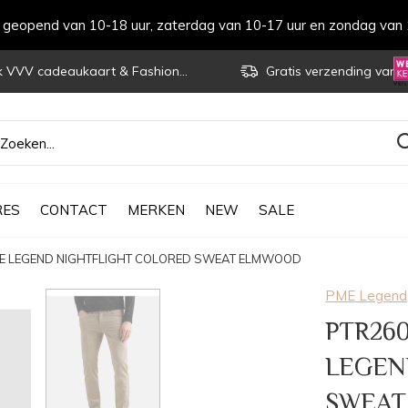
s geopend van 10-18 uur, zaterdag van 10-17 uur en zondag van 
VVV cadeaukaart & Fashioncheque
Gratis verzending vanaf € 70
RES
CONTACT
MERKEN
NEW
SALE
ME LEGEND NIGHTFLIGHT COLORED SWEAT ELMWOOD
PME Legend
PTR260
LEGEN
SWEAT