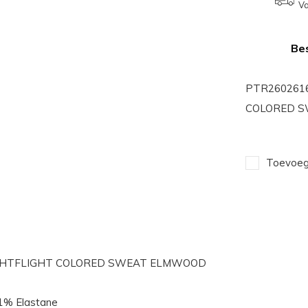
Va
Bes
PTR2602616
COLORED 
Toevoege
IGHTFLIGHT COLORED SWEAT ELMWOOD
 1% Elastane