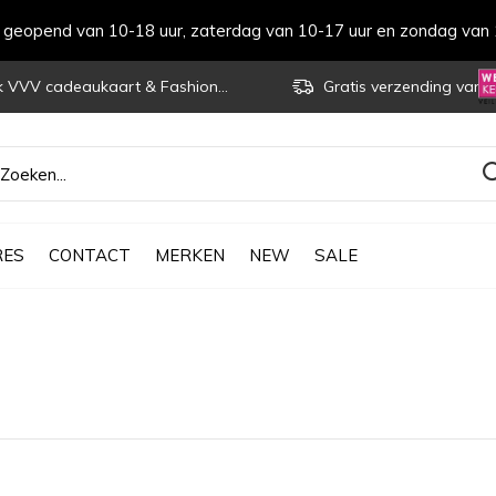
s geopend van 10-18 uur, zaterdag van 10-17 uur en zondag van 
VVV cadeaukaart & Fashioncheque
Gratis verzending vanaf € 70
RES
CONTACT
MERKEN
NEW
SALE