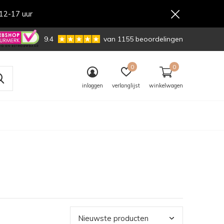
12-17 uur
,-
9.4
van 1155 beoordelingen
0
0
inloggen
verlanglijst
winkelwagen