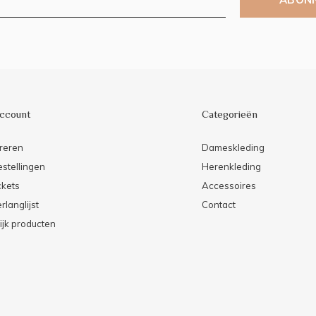
account
Categorieën
reren
Dameskleding
estellingen
Herenkleding
ckets
Accessoires
rlanglijst
Contact
ijk producten