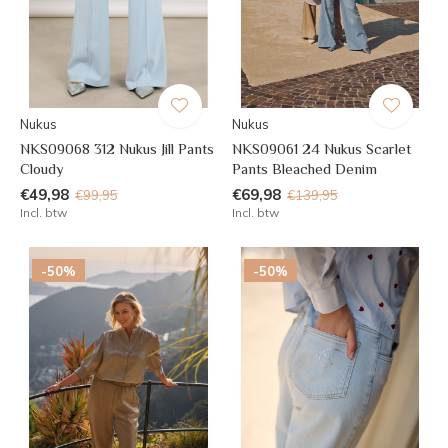
Nukus
Nukus
NKS09068 312 Nukus Jill Pants
NKS09061 24 Nukus Scarlet
Cloudy
Pants Bleached Denim
€49,98
€69,98
€99,95
€139,95
Incl. btw
Incl. btw
-50%
-50%