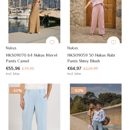
Nukus
Nukus
NKS09070 64 Nukus Merel
NKS09059 30 Nukus Rubi
Pants Camel
Pants Shiny Blush
€55,96
€64,97
€79,95
€129,95
Incl. btw
Incl. btw
-50%
-50%