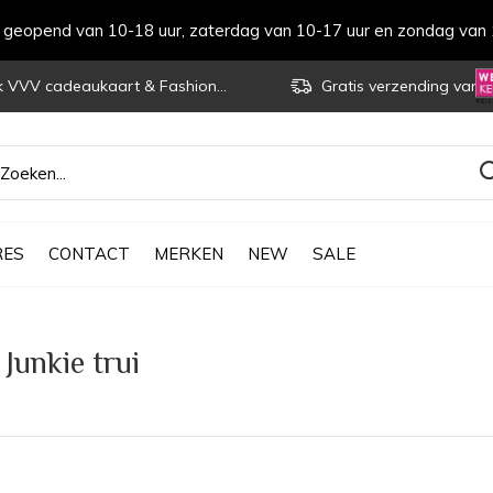
s geopend van 10-18 uur, zaterdag van 10-17 uur en zondag van 
VVV cadeaukaart & Fashioncheque
Gratis verzending vanaf € 70
RES
CONTACT
MERKEN
NEW
SALE
Junkie trui