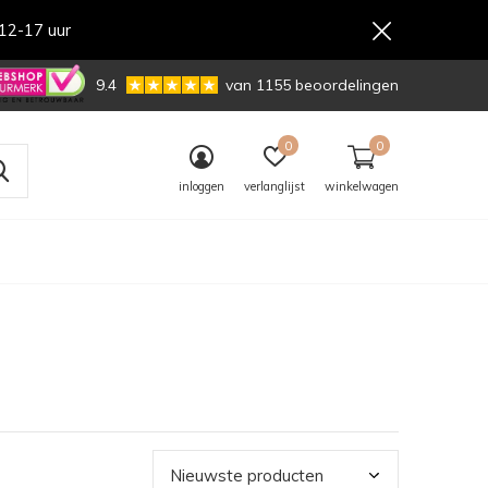
12-17 uur
,-
9.4
van 1155 beoordelingen
0
0
inloggen
verlanglijst
winkelwagen