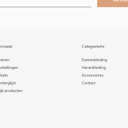
account
Categorieën
reren
Dameskleding
estellingen
Herenkleding
ckets
Accessoires
rlanglijst
Contact
ijk producten