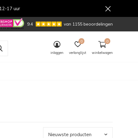
12-17 uur
,-
9.4
van 1155 beoordelingen
0
0
inloggen
verlanglijst
winkelwagen