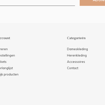
account
Categorieën
reren
Dameskleding
estellingen
Herenkleding
ckets
Accessoires
rlanglijst
Contact
ijk producten