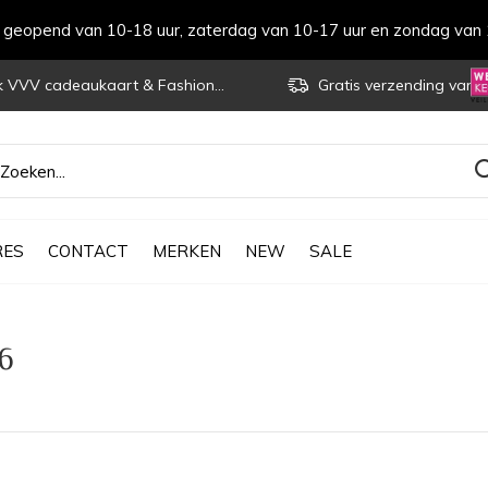
s geopend van 10-18 uur, zaterdag van 10-17 uur en zondag van 
VVV cadeaukaart & Fashioncheque
Gratis verzending vanaf € 70
RES
CONTACT
MERKEN
NEW
SALE
16