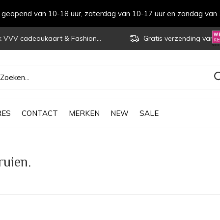
s geopend van 10-18 uur, zaterdag van 10-17 uur en zondag van 
VVV cadeaukaart & Fashioncheque
Gratis verzending vanaf € 70
RES
CONTACT
MERKEN
NEW
SALE
ruien.