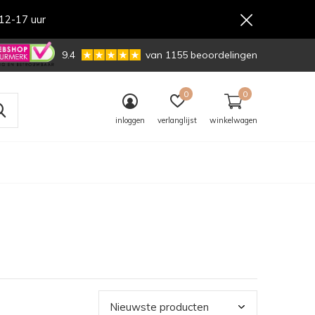
12-17 uur
,-
9.4
van 1155 beoordelingen
0
0
inloggen
verlanglijst
winkelwagen