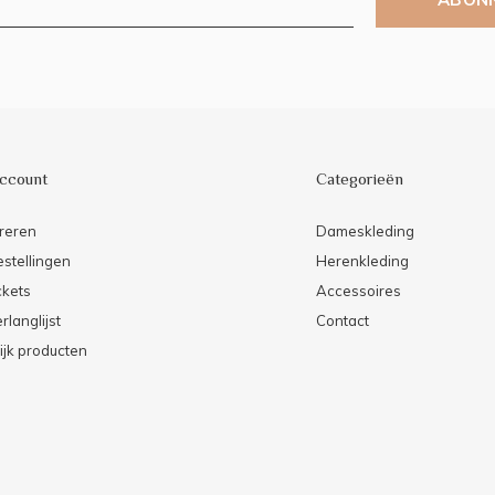
account
Categorieën
reren
Dameskleding
estellingen
Herenkleding
ckets
Accessoires
rlanglijst
Contact
ijk producten