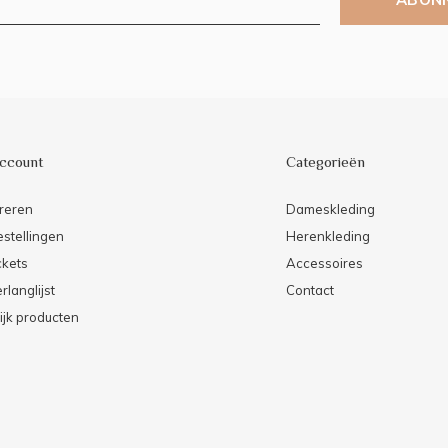
account
Categorieën
reren
Dameskleding
estellingen
Herenkleding
ckets
Accessoires
rlanglijst
Contact
ijk producten