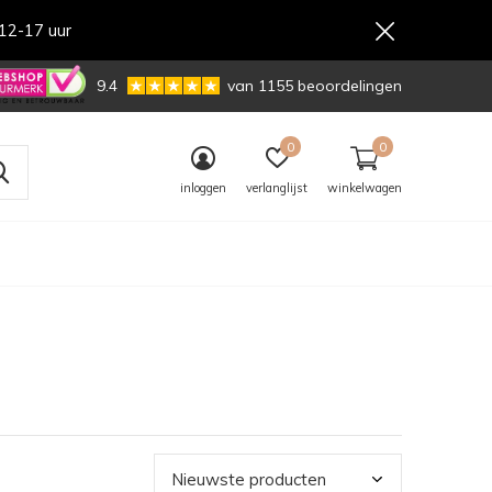
12-17 uur
,-
9.4
van 1155 beoordelingen
0
0
inloggen
verlanglijst
winkelwagen