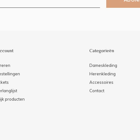
account
Categorieën
reren
Dameskleding
estellingen
Herenkleding
ckets
Accessoires
rlanglijst
Contact
ijk producten