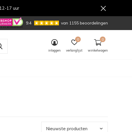
12-17 uur
,-
9.4
van 1155 beoordelingen
0
0
inloggen
verlanglijst
winkelwagen