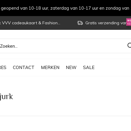
s geopend van 10-18 uur, zaterdag van 10-17 uur en zondag van 
VVV cadeaukaart & Fashioncheque
Gratis verzending vanaf € 70
RES
CONTACT
MERKEN
NEW
SALE
jurk