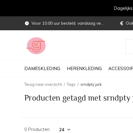
Dagelijk
Voor 10.00 uur besteld, vandaag verstuurd
Ook 
DAMESKLEDING
HERENKLEDING
ACCESSOI
Terug naar overzicht
Tags
srndpty jurk
Producten getagd met srndpty 
0 Producten