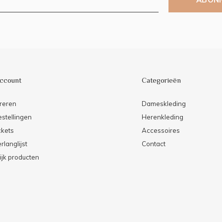
account
Categorieën
reren
Dameskleding
estellingen
Herenkleding
ckets
Accessoires
rlanglijst
Contact
ijk producten