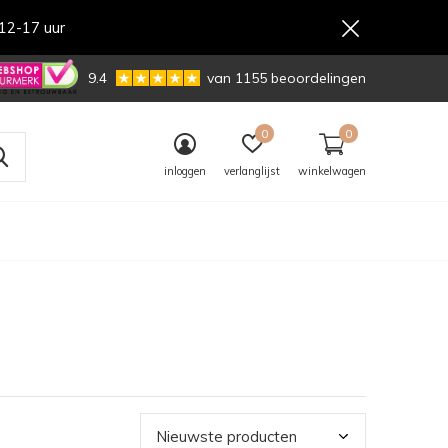
12-17 uur
,-
9.4
van 1155 beoordelingen
0
0
inloggen
verlanglijst
winkelwagen