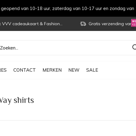
s geopend van 10-18 uur, zaterdag van 10-17 uur en zondag van 
VVV cadeaukaart & Fashioncheque
Gratis verzending vanaf € 70
RES
CONTACT
MERKEN
NEW
SALE
ay shirts