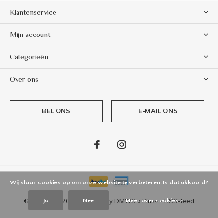
Klantenservice
Mijn account
Categorieën
Over ons
BEL ONS
E-MAIL ONS
Wij slaan cookies op om onze website te verbeteren. Is dat akkoord?
Ja
Nee
Meer over cookies »
© Copyright
2026
- Theme By
DMWS
x
Plus+
-
RSS-feed