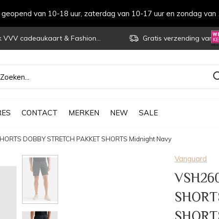
s geopend van 10-18 uur, zaterdag van 10-17 uur en zondag van 
VVV cadeaukaart & Fashioncheque
Gratis verzending vanaf € 70
RES
CONTACT
MERKEN
NEW
SALE
SHORTS DOBBY STRETCH PAKKET SHORTS Midnight Navy
Vanguard
VSH260
SHORT
SHORTS