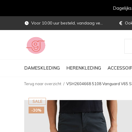
Dagelijk
Voor 10.00 uur besteld, vandaag verstuurd
Ook 
DAMESKLEDING
HERENKLEDING
ACCESSOI
Terug naar overzicht
VSH2604668 5108 Vanguard V65 
SALE
-30%