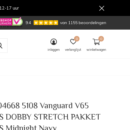
12-17 uur
,-
9.4
van 1155 beoordelingen
0
0
inloggen
verlanglijst
winkelwagen
4668 5108 Vanguard V65
S DOBBY STRETCH PAKKET
 Midnight Navy