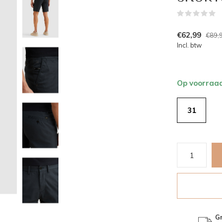
(
€62,99
€89,
Incl. btw
Op voorraa
31
Gr