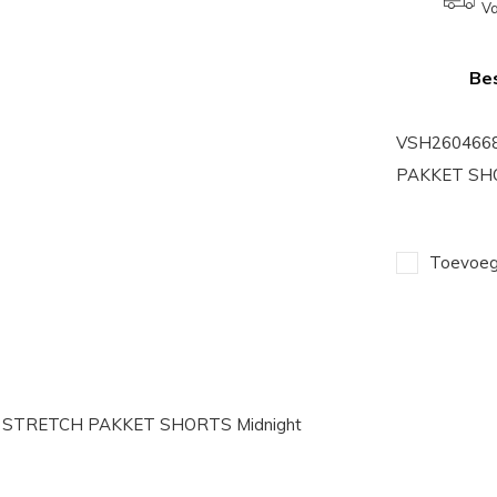
Va
Bes
VSH2604668
PAKKET SHO
Toevoege
 STRETCH PAKKET SHORTS Midnight