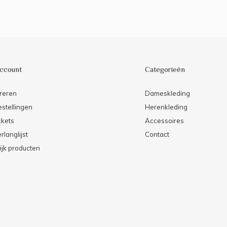
account
Categorieën
reren
Dameskleding
estellingen
Herenkleding
ckets
Accessoires
rlanglijst
Contact
ijk producten