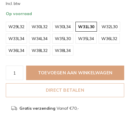
Incl. btw
Op voorraad
W29L32
W30L32
W30L34
W31L30
W32L30
W33L34
W34L34
W35L30
W35L34
W36L32
W36L34
W38L32
W38L34
TOEVOEGEN AAN WINKELWAGEN
DIRECT BETALEN
Gratis verzending
Vanaf €70,-