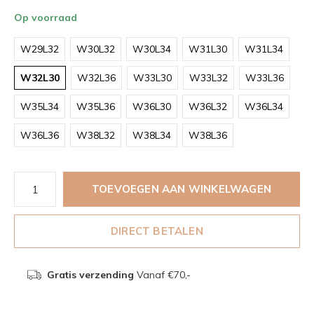
Op voorraad
W29L32
W30L32
W30L34
W31L30
W31L34
W32L30
W32L36
W33L30
W33L32
W33L36
W35L34
W35L36
W36L30
W36L32
W36L34
W36L36
W38L32
W38L34
W38L36
TOEVOEGEN AAN WINKELWAGEN
DIRECT BETALEN
Gratis verzending
Vanaf €70,-