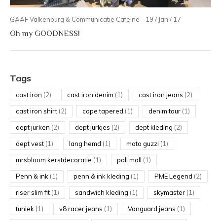
GAAF Valkenburg & Communicatie Cafeïne - 19 / Jan / 17
Oh my GOODNESS!
Tags
cast iron
(2)
cast iron denim
(1)
cast iron jeans
(2)
cast iron shirt
(2)
cope tapered
(1)
denim tour
(1)
dept jurken
(2)
dept jurkjes
(2)
dept kleding
(2)
dept vest
(1)
lang hemd
(1)
moto guzzi
(1)
mrsbloom kerstdecoratie
(1)
pall mall
(1)
Penn & ink
(1)
penn & ink kleding
(1)
PME Legend
(2)
riser slim fit
(1)
sandwich kleding
(1)
skymaster
(1)
tuniek
(1)
v8 racer jeans
(1)
Vanguard jeans
(1)