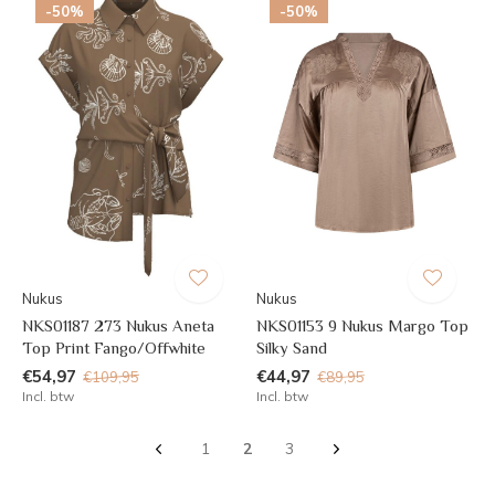
-50%
-50%
Nukus
Nukus
NKS01187 273 Nukus Aneta
NKS01153 9 Nukus Margo Top
Top Print Fango/Offwhite
Silky Sand
€54,97
€44,97
€109,95
€89,95
Incl. btw
Incl. btw
1
2
3