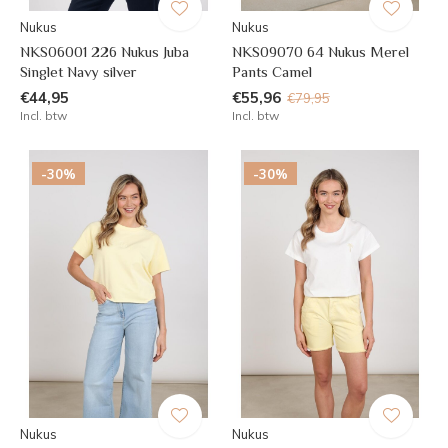
Nukus
Nukus
NKS06001 226 Nukus Juba
NKS09070 64 Nukus Merel
Singlet Navy silver
Pants Camel
€44,95
€55,96
€79,95
Incl. btw
Incl. btw
-30%
-30%
Nukus
Nukus