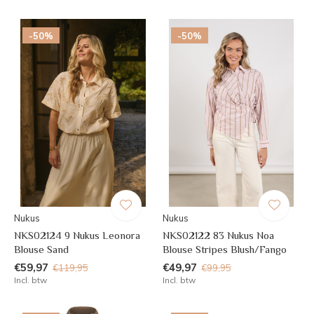
-50%
-50%
Nukus
Nukus
NKS02124 9 Nukus Leonora
NKS02122 83 Nukus Noa
Blouse Sand
Blouse Stripes Blush/Fango
€59,97
€49,97
€119,95
€99,95
Incl. btw
Incl. btw