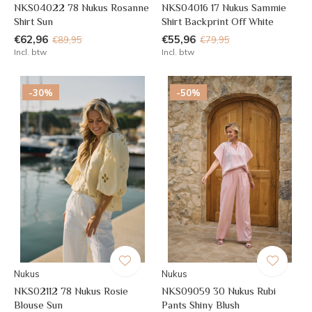
NKS04022 78 Nukus Rosanne
NKS04016 17 Nukus Sammie
Shirt Sun
Shirt Backprint Off White
€62,96
€55,96
€89,95
€79,95
Incl. btw
Incl. btw
-30%
-50%
Nukus
Nukus
NKS02112 78 Nukus Rosie
NKS09059 30 Nukus Rubi
Blouse Sun
Pants Shiny Blush