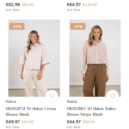
€62,96
€64,97
€89,95
€129,95
Incl. btw
Incl. btw
-50%
-50%
Nukus
Nukus
NKS02172 30 Nukus Leena
NKS02165 30 Nukus Bailey
Blouse Blush
Blouse Stripe Blush
€49,97
€44,97
€99,95
€89,95
Incl. btw
Incl. btw