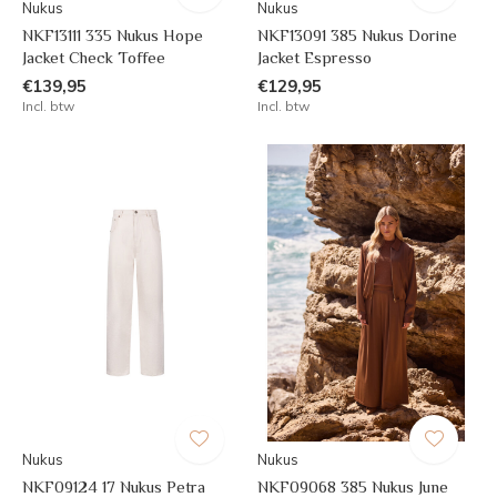
Nukus
Nukus
NKF13111 335 Nukus Hope
NKF13091 385 Nukus Dorine
Jacket Check Toffee
Jacket Espresso
€139,95
€129,95
Incl. btw
Incl. btw
Nukus
Nukus
NKF09124 17 Nukus Petra
NKF09068 385 Nukus June