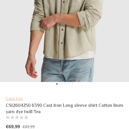
Cast Iron
CSI2604250 6390 Cast Iron Long sleeve shirt Cotton linen
yarn dye twill Tea
(0)
€69,99
€99,99