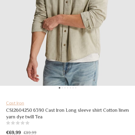
Cast Iron
CSI2604250 6390 Cast Iron Long sleeve shirt Cotton linen
yarn dye twill Tea
(0)
€69,99
€99,99