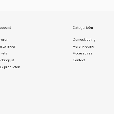
account
Categorieën
reren
Dameskleding
estellingen
Herenkleding
ckets
Accessoires
rlanglijst
Contact
ijk producten