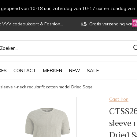
s geopend van 10-18 uur, zaterdag van 10-17 uur en zondag van 
VVV cadeaukaart & Fashioncheque
Gratis verzending vanaf € 70
RES
CONTACT
MERKEN
NEW
SALE
leeve r-neck regular fit cotton modal Dried Sage
Cast Iron
CTSS26
sleeve 
Dried S