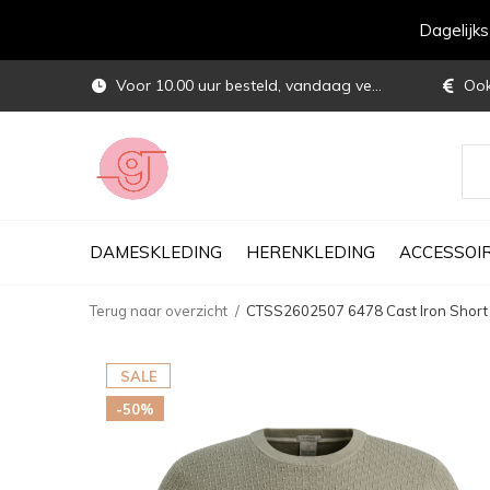
Dagelijk
Voor 10.00 uur besteld, vandaag verstuurd
Ook 
DAMESKLEDING
HERENKLEDING
ACCESSOI
Terug naar overzicht
CTSS2602507 6478 Cast Iron Short s
SALE
-50%