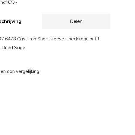
naf €70,-
chrijving
Delen
6478 Cast Iron Short sleeve r-neck regular fit
l Dried Sage
n aan vergelijking