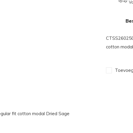
Va
Bes
CTSS2602507 
cotton moda
Toevoege
ular fit cotton modal Dried Sage