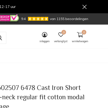
12-17 uur
,-
9.4
van 1155 beoordelingen
0
0
inloggen
verlanglijst
winkelwagen
02507 6478 Cast Iron Short
r-neck regular fit cotton modal
age