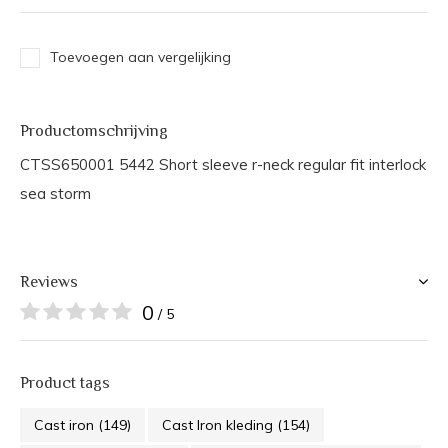
Toevoegen aan vergelijking
Productomschrijving
CTSS650001 5442 Short sleeve r-neck regular fit interlock
sea storm
Reviews
0
/ 5
Product tags
Cast iron
(149)
Cast Iron kleding
(154)