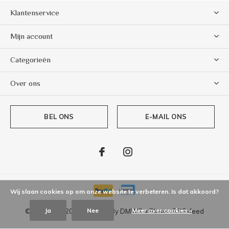
Klantenservice
Mijn account
Categorieën
Over ons
BEL ONS
E-MAIL ONS
Wij slaan cookies op om onze website te verbeteren. Is dat akkoord?
Ja
Nee
Meer over cookies »
© Copyright
2026
- Theme By
DMWS
x
Plus+
-
RSS-feed