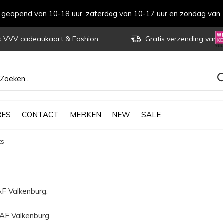
s geopend van 10-18 uur, zaterdag van 10-17 uur en zondag van 
VVV cadeaukaart & Fashioncheque
Gratis verzending vanaf € 70
RES
CONTACT
MERKEN
NEW
SALE
ts
AF Valkenburg.
AAF Valkenburg.