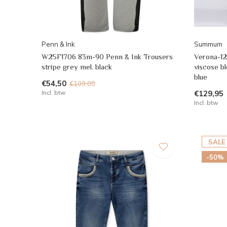
Penn & Ink
Summum
W25F1706 83m-90 Penn & Ink Trousers
Verona-1
stripe grey mel. black
viscose bl
blue
€54,50
€109,00
Incl. btw
€129,95
Incl. btw
SALE
-50%