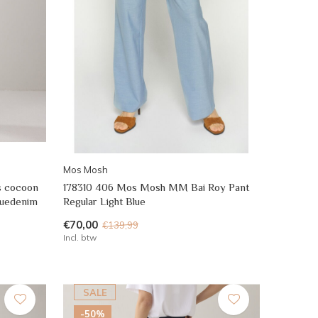
Mos Mosh
s cocoon
178310 406 Mos Mosh MM Bai Roy Pant
bluedenim
Regular Light Blue
€70,00
€139,99
Incl. btw
SALE
-50%