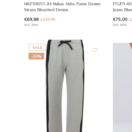
NKF09053 24 Nukus Abby Pants Denim
175271 4
Strass Bleached Denim
Jeans Blu
€69,98
€75,00
€139,95
€
Incl. btw
Incl. btw
SALE
-50%