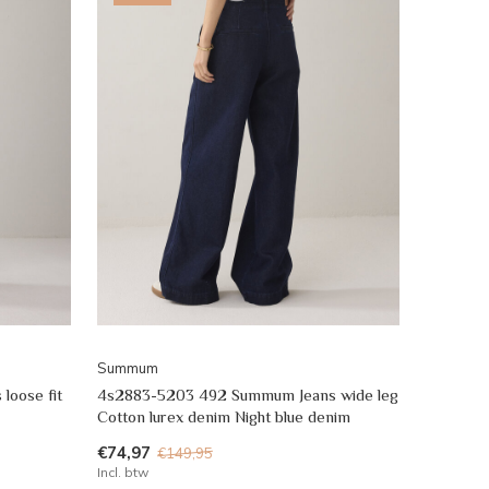
Summum
loose fit
4s2883-5203 492 Summum Jeans wide leg
Cotton lurex denim Night blue denim
€74,97
€149,95
Incl. btw