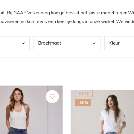
it. Bij GAAF Valkenburg kom je beslist het juiste model tegen.Wil
k adviseren en kom eens een keertje langs in onze winkel. We vin
Broe
kmaat
Kleu
r
SALE
-50%