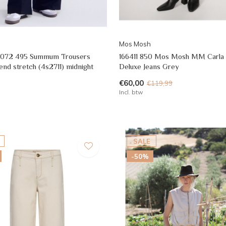
Mos Mosh
2072 495 Summum Trousers
166411 850 Mos Mosh MM Carla
end stretch (4s2711) midnight
Deluxe Jeans Grey
€60,00
€119,99
Incl. btw
SALE
-50%