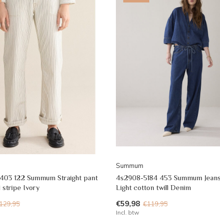
Summum
403 122 Summum Straight pant
4s2908-5184 453 Summum Jeans 
 stripe Ivory
Light cotton twill Denim
€59,98
129,95
€119,95
Incl. btw