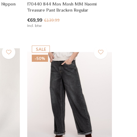
 Nippon
170440 844 Mos Mosh MM Naomi
Treasure Pant Bracken Regular
€69,99
€139,99
Incl. btw
SALE
-50%