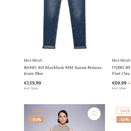
Mos Mosh
Mos Mosh
161490 401 MosMosh MM Naomi Mateos
171280 11
Jeans Blue
Pant Clay
€139,99
€69,99
€
Incl. btw
Incl. btw
SALE
SALE
-50%
-50%