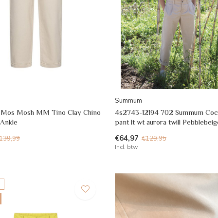
Summum
9 Mos Mosh MM Tino Clay Chino
4s2743-12194 702 Summum Coc
 Ankle
pant lt wt aurora twill Pebblebeig
€64,97
139,99
€129,95
Incl. btw