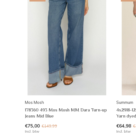
Mos Mosh
Summum
178360 493 Mos Mosh MM Dara Turn-up
4s2918-12
Jeans Mid Blue
Yarn dyed
€75,00
€64,98
€149,99
€
Incl. btw
Incl. btw