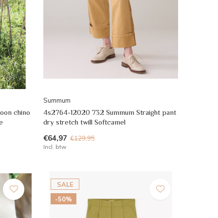
Summum
oon chino
4s2764-12020 732 Summum Straight pant
e
dry stretch twill Softcamel
€64,97
€129,95
Incl. btw
SALE
-50%