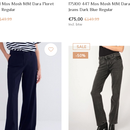
01 Mos Mosh MM Dara Floret
175100 447 Mos Mosh MM Dara
e Regular
Jeans Dark Blue Regular
€75,00
149,99
€149,99
Incl. btw
SALE
-50%