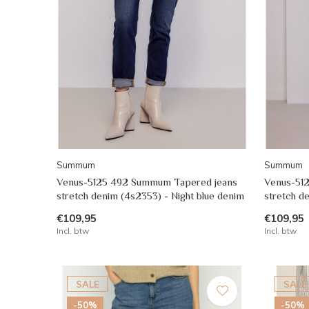
Summum
Summum
Venus-5125 492 Summum Tapered jeans
Venus-51
stretch denim (4s2353) - Night blue denim
stretch d
€109,95
€109,95
Incl. btw
Incl. btw
SALE
SALE
-50%
-50%