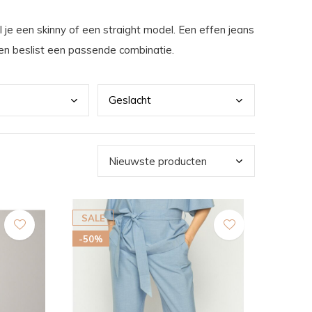
 je een skinny of een straight model. Een effen jeans
den beslist een passende combinatie.
Gesl
acht
SALE
-50%