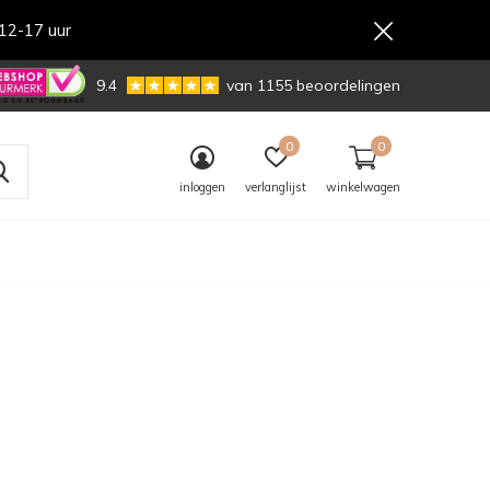
12-17 uur
,-
9.4
van 1155 beoordelingen
0
0
inloggen
verlanglijst
winkelwagen