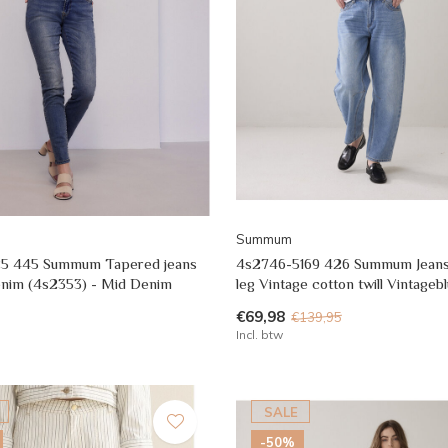
Summum
25 445 Summum Tapered jeans
4s2746-5169 426 Summum Jean
enim (4s2353) - Mid Denim
leg Vintage cotton twill Vintage
€69,98
€139,95
Incl. btw
SALE
-50%