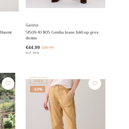
Geisha
 Naomi
51509-10 805 Geisha Jeans fold-up grey
denim
€44,99
€89,99
Incl. btw
SALE
-50%