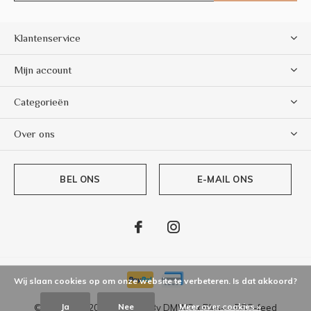
Klantenservice
Mijn account
Categorieën
Over ons
BEL ONS
E-MAIL ONS
Wij slaan cookies op om onze website te verbeteren. Is dat akkoord?
Ja
Nee
Meer over cookies »
© Copyright
2026
- Theme By
DMWS
x
Plus+
-
RSS-feed