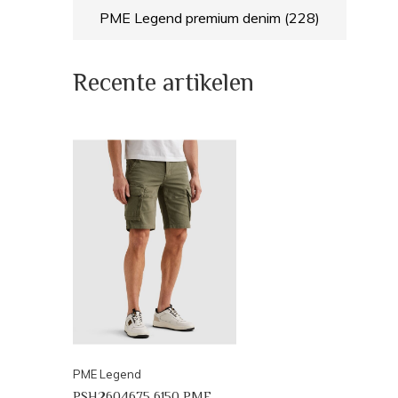
PME Legend premium denim
(228)
Recente artikelen
PME Legend
PSH2604675 6150 PME