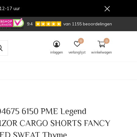
12-17 uur
,-
9.4
van 1155 beoordelingen
0
0
inloggen
verlanglijst
winkelwagen
4675 6150 PME Legend
IZOR CARGO SHORTS FANCY
ED SWEAT Thyme