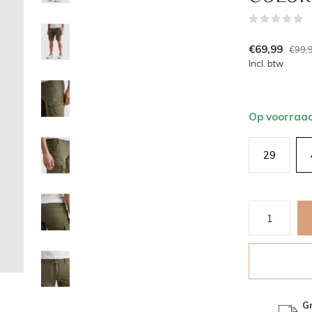
(
€69,99
€99,
Incl. btw
Op voorraa
29
Gr