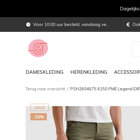
Dagelijk
Voor 10.00 uur besteld, vandaag verstuurd
Ook 
DAMESKLEDING
HERENKLEDING
ACCESSOI
Terug naar overzicht
PSH2604675 6150 PME Legend E
SALE
-30%