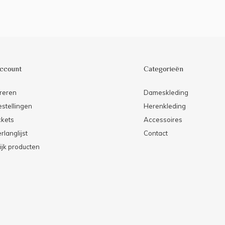
account
Categorieën
reren
Dameskleding
estellingen
Herenkleding
ckets
Accessoires
rlanglijst
Contact
ijk producten