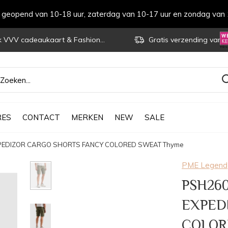
s geopend van 10-18 uur, zaterdag van 10-17 uur en zondag van 
VVV cadeaukaart & Fashioncheque
Gratis verzending vanaf € 70
RES
CONTACT
MERKEN
NEW
SALE
XPEDIZOR CARGO SHORTS FANCY COLORED SWEAT Thyme
PME Legend
PSH260
EXPED
COLOR