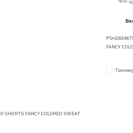
Va
Bes
PSH260467
FANCY COL
Toevoege
RGO SHORTS FANCY COLORED SWEAT