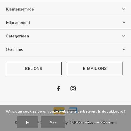
Klantenservice
Mijn account
Categorieën
Over ons
BEL ONS
E-MAIL ONS
Wij slaan cookies op om onze website te verbeteren. Is dat akkoord?
Ja
Nee
Meer over cookies »
© Copyright
2026
- Theme By
DMWS
x
Plus+
-
RSS-feed