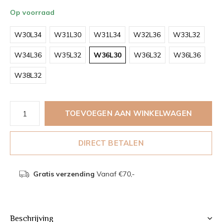
Op voorraad
W30L34
W31L30
W31L34
W32L36
W33L32
W34L36
W35L32
W36L30
W36L32
W36L36
W38L32
TOEVOEGEN AAN WINKELWAGEN
DIRECT BETALEN
Gratis verzending
Vanaf €70,-
Beschrijving